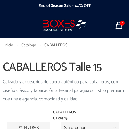
End of Season Sale - 40% OFF
0
Toggle mobile menu
Inicio
Catálogo
CABALLEROS
CABALLEROS Talle 15
Calzado y accesorios de cuero auténtico para caballeros, con
diseño clásico y fabricación artesanal paraguaya. Estilo premium
que une elegancia, comodidad y calidad.
CABALLEROS
Calces 15
FILTRAR