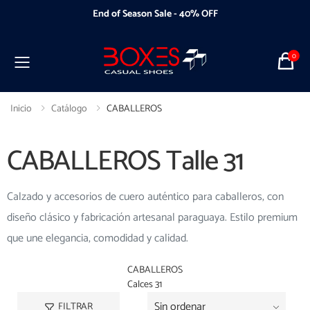
End of Season Sale - 40% OFF
0
Toggle mobile menu
Inicio
Catálogo
CABALLEROS
CABALLEROS Talle 31
Calzado y accesorios de cuero auténtico para caballeros, con
diseño clásico y fabricación artesanal paraguaya. Estilo premium
que une elegancia, comodidad y calidad.
CABALLEROS
Calces 31
FILTRAR