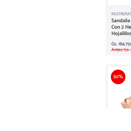
RASTRERA
Sandalia
Con 2 He
Hojalillo
Gs. 184.75
Antes Gs.
50%