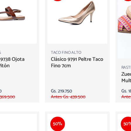
S
TACO FINO ALTO
 9738 Ojota
Clásico 9791 Peltre Taco
itón
Fino 7cm
RAST
Zuec
Mult
0
Gs. 219.750
Gs. 1
 369.500
Antes Gs. 439.500
Ante
50%
50