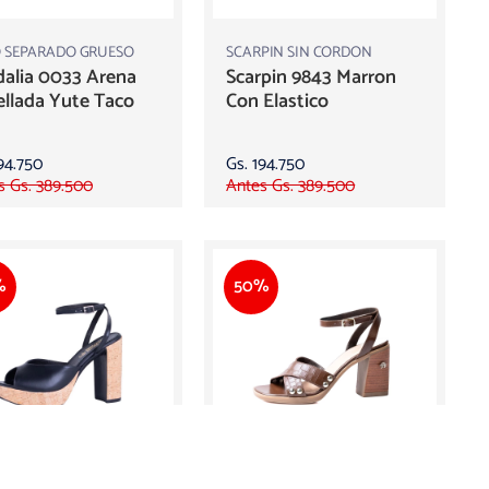
 SEPARADO GRUESO
SCARPIN SIN CORDON
alia 0033 Arena
Scarpin 9843 Marron
llada Yute Taco
Con Elastico
94.750
Gs. 194.750
s Gs. 389.500
Antes Gs. 389.500
%
50%