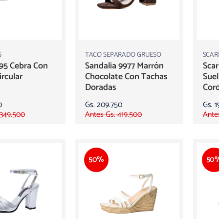
S
TACO SEPARADO GRUESO
SCAR
95 Cebra Con
Sandalia 9977 Marrón
Scar
ircular
Chocolate Con Tachas
Sue
Doradas
Cor
0
Gs. 209.750
Gs. 1
 349.500
Antes Gs. 419.500
Ante
50%
50