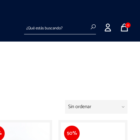
Entregas a todo el país en hasta 72hs hábiles
Buscar
0
%
50%