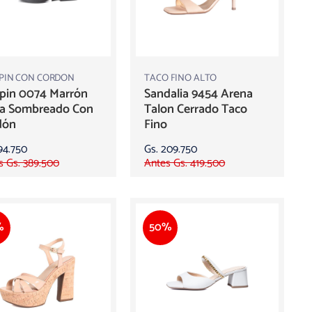
PIN CON CORDON
TACO FINO ALTO
pin 0074 Marrón
Sandalia 9454 Arena
la Sombreado Con
Talon Cerrado Taco
dón
Fino
94.750
Gs. 209.750
s Gs. 389.500
Antes Gs. 419.500
%
50%