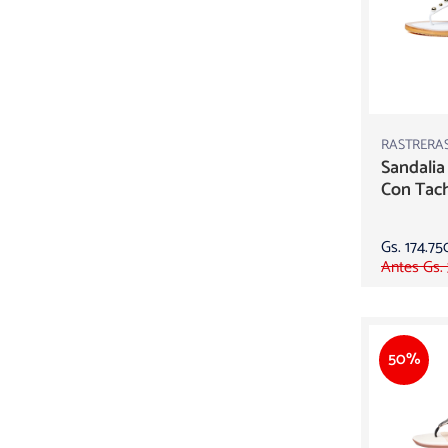
RASTRERA
Sandalia
Con Tac
Gs. 174.75
Antes Gs.
50%