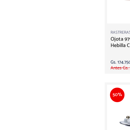
RASTRERA
Ojota 97
Hebilla C
Gs. 174.75
Antes Gs.
50%