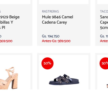
S
RASTRERAS
TACO
 9129 Beige
Mule 9846 Camel
Sand
billas Y
Cadena Carey
Cape
s Pl
5cm
0
Gs. 194.750
Gs. 1
 369.500
Antes Gs. 389.500
Ante
50%
50