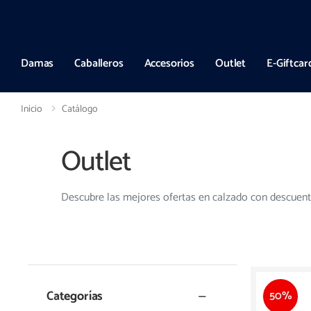
Entregas a todo el país en hasta 72hs hábiles
Damas
Caballeros
Accesorios
Outlet
E-Giftcar
Inicio
Catálogo
Outlet
Descubre las mejores ofertas en calzado con descuent
Categorías
50%