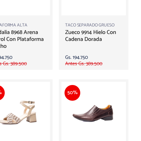
AFORMA ALTA
TACO SEPARADO GRUESO
alia 8968 Arena
Zueco 9914 Hielo Con
ol Con Plataforma
Cadena Dorada
cho
94.750
Gs. 194.750
s Gs. 389.500
Antes Gs. 389.500
%
50%