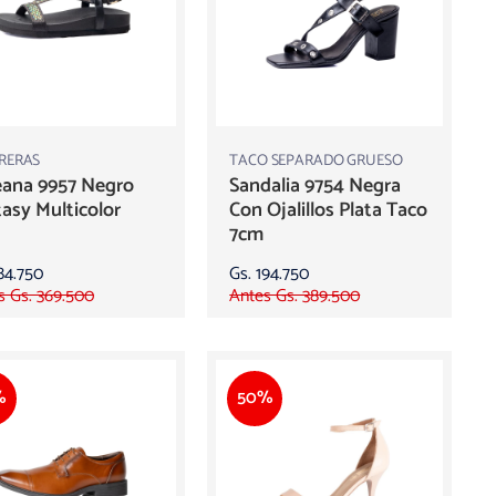
RERAS
TACO SEPARADO GRUESO
eana 9957 Negro
Sandalia 9754 Negra
asy Multicolor
Con Ojalillos Plata Taco
7cm
84.750
Gs. 194.750
s Gs. 369.500
Antes Gs. 389.500
%
50%