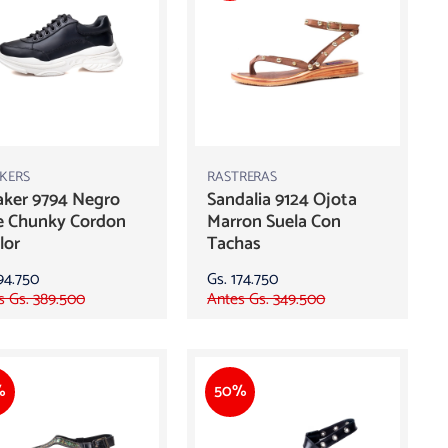
KERS
RASTRERAS
aker 9794 Negro
Sandalia 9124 Ojota
e Chunky Cordon
Marron Suela Con
lor
Tachas
94.750
Gs. 174.750
s Gs. 389.500
Antes Gs. 349.500
%
50%