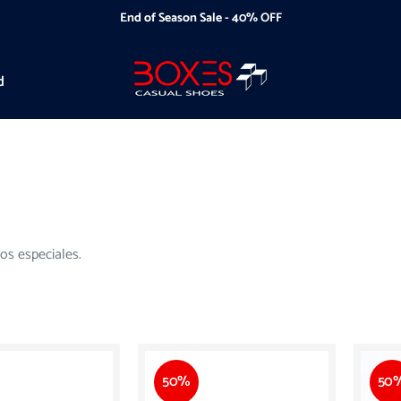
End of Season Sale - 40% OFF
d
os especiales.
50%
50