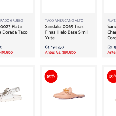
ARADO GRUESO
TACO AMERICANO ALTO
PLAT
 0023 Plata
Sandalia 0065 Tiras
Sand
a Dorada Taco
Finas Hielo Base Simil
Char
Yute
Cor
50
Gs. 194.750
Gs. 1
 419.500
Antes Gs. 389.500
Ante
50%
50