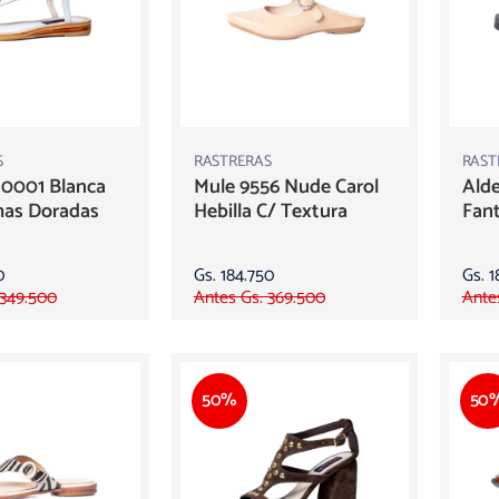
S
RASTRERAS
RAST
 0001 Blanca
Mule 9556 Nude Carol
Ald
has Doradas
Hebilla C/ Textura
Fant
0
Gs. 184.750
Gs. 1
 349.500
Antes Gs. 369.500
Ante
50%
50