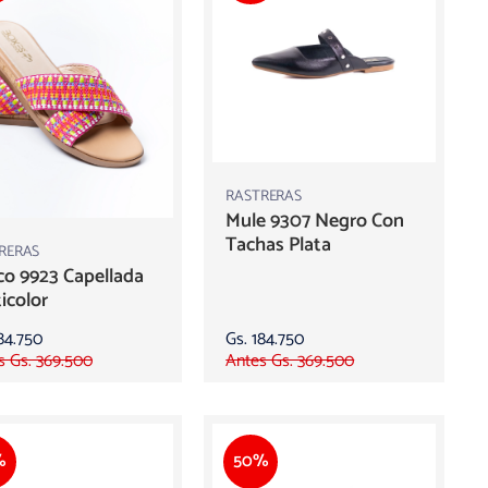
RASTRERAS
Mule 9307 Negro Con
Tachas Plata
RERAS
o 9923 Capellada
icolor
84.750
Gs. 184.750
s Gs. 369.500
Antes Gs. 369.500
%
50%