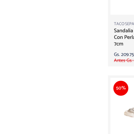
TACO SEP
Sandalia
Con Perl
7cm
Gs. 209.7
Antes Gs.
50%