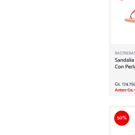
RASTRERA
Sandalia
Con Perl
Gs. 174.75
Antes Gs.
50%