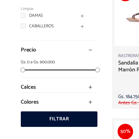
Limpiar
DAMAS
CABALLEROS
Precio
RASTRERA
Sandalia
Gs. 0 a Gs. 900.000
Marrón P
Calces
Gs. 184.75
Colores
Antes Gs.
FILTRAR
50%