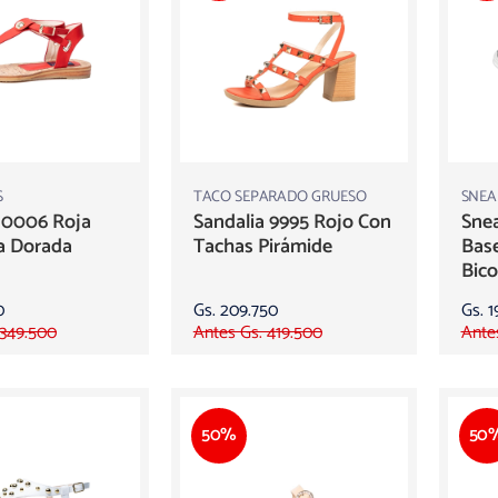
S
TACO SEPARADO GRUESO
SNEA
 0006 Roja
Sandalia 9995 Rojo Con
Sne
a Dorada
Tachas Pirámide
Bas
Bico
0
Gs. 209.750
Gs. 1
 349.500
Antes Gs. 419.500
Ante
50%
50