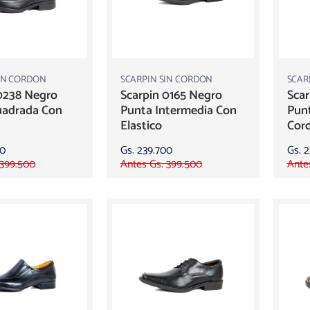
IN CORDON
SCARPIN SIN CORDON
SCAR
0238 Negro
Scarpin 0165 Negro
Scar
uadrada Con
Punta Intermedia Con
Pun
Elastico
Cor
00
Gs. 239.700
Gs. 
 399.500
Antes Gs. 399.500
Ante