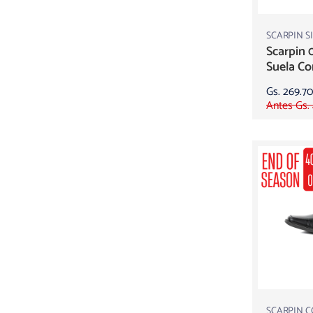
SCARPIN S
Scarpin 
Suela Co
Gs. 269.7
Antes Gs.
SCARPIN 