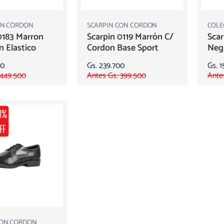
IN CORDON
SCARPIN CON CORDON
COLE
0183 Marron
Scarpin 0119 Marrón C/
Scar
n Elastico
Cordon Base Sport
Negr
00
Gs. 239.700
Gs. 1
 449.500
Antes Gs. 399.500
Ante
CON CORDON