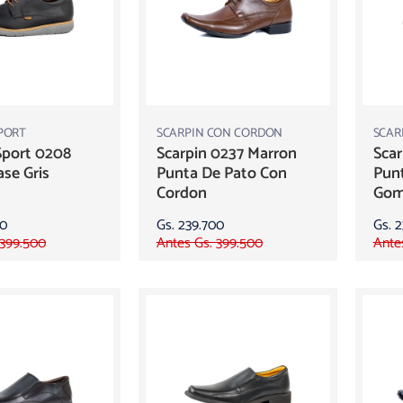
PORT
SCARPIN CON CORDON
SCAR
Sport 0208
Scarpin 0237 Marron
Scar
se Gris
Punta De Pato Con
Pun
Cordon
Go
00
Gs. 239.700
Gs. 
 399.500
Antes Gs. 399.500
Ante