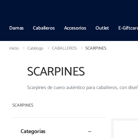
Entregas a todo el país en hasta 72hs hábiles
Damas
Caballeros
Accesorios
Outlet
E-Giftcar
Inicio
Catálogo
CABALLEROS
SCARPINES
SCARPINES
Scarpines de cuero auténtico para caballeros, con dis
SCARPINES
Categorías