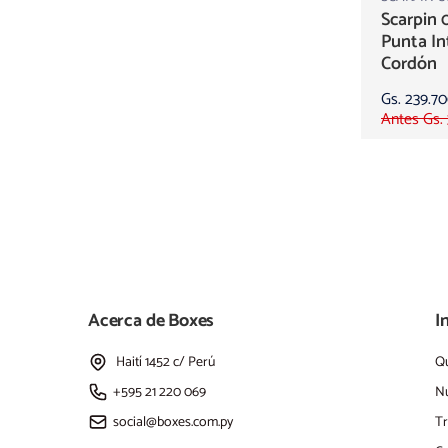
Scarpin 
Punta In
Cordón
Gs. 239.7
Antes Gs.
Acerca de Boxes
I
Haití 1452 c/ Perú
Q
+595 21 220 069
Nu
social@boxes.com.py
Tr