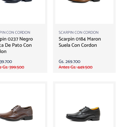
PIN CON CORDON
SCARPIN CON CORDON
pin 0237 Negro
Scarpin 0184 Maron
ta De Pato Con
Suela Con Cordon
don
239.700
Gs. 269.700
s Gs. 399.500
Antes Gs. 449.500