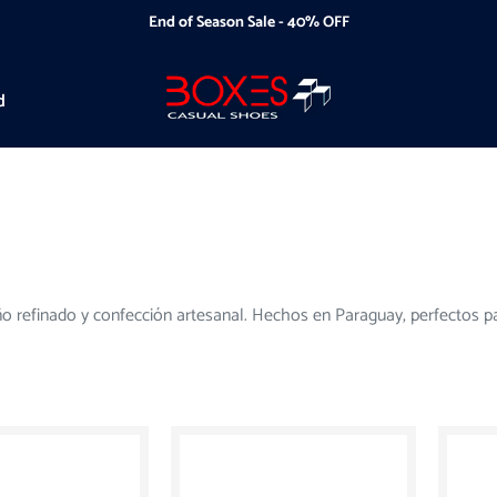
End of Season Sale - 40% OFF
d
eño refinado y confección artesanal. Hechos en Paraguay, perfectos 