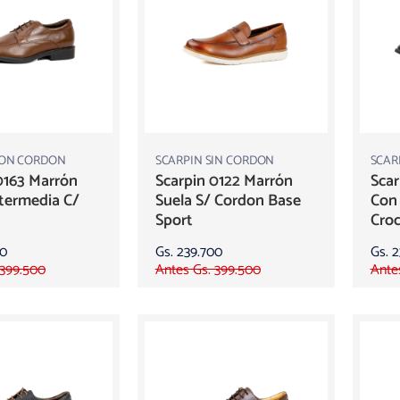
CON CORDON
SCARPIN SIN CORDON
SCAR
0163 Marrón
Scarpin 0122 Marrón
Sca
termedia C/
Suela S/ Cordon Base
Con 
Sport
Cro
00
Gs. 239.700
Gs. 
 399.500
Antes Gs. 399.500
Ante