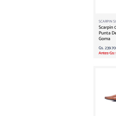
SCARPIN S
Scarpin 
Punta D
Goma
Gs. 239.7
Antes Gs.