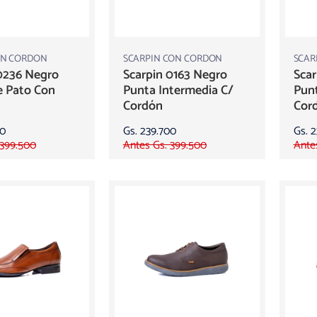
IN CORDON
SCARPIN CON CORDON
SCAR
0236 Negro
Scarpin 0163 Negro
Scar
e Pato Con
Punta Intermedia C/
Pun
Cordón
Cor
00
Gs. 239.700
Gs. 
 399.500
Antes Gs. 399.500
Ante