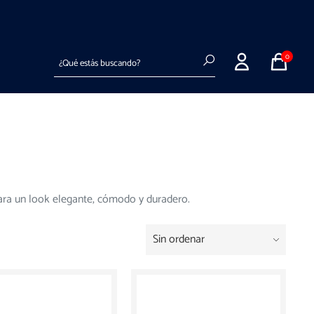
Entregas a todo el país en hasta 72hs hábiles
Buscar
0
para un look elegante, cómodo y duradero.