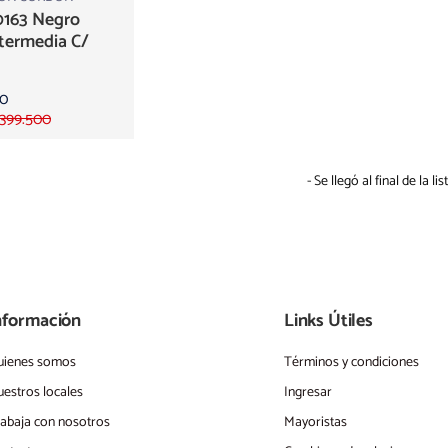
0163 Negro
termedia C/
00
 399.500
- Se llegó al final de la list
nformación
Links Útiles
uienes somos
Términos y condiciones
estros locales
Ingresar
abaja con nosotros
Mayoristas