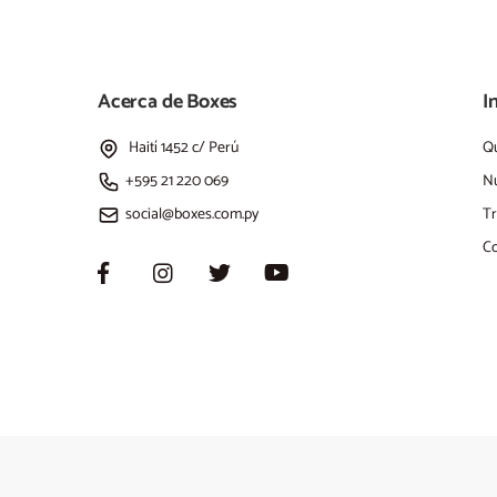
Acerca de Boxes
I
Haití 1452 c/ Perú
Q
+595 21 220 069
Nu
social@boxes.com.py
Tr
Co