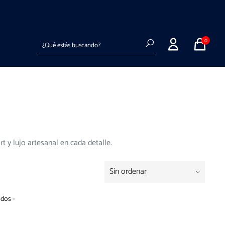
Entregas a todo el país en hasta 72hs hábiles
Buscar
0
 y lujo artesanal en cada detalle.
ados -