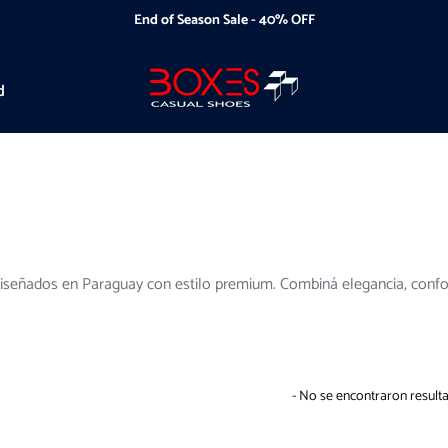
End of Season Sale - 40% OFF
d
iseñados en Paraguay con estilo premium. Combiná elegancia, confort
- No se encontraron result