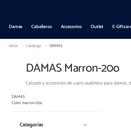
Entregas a todo el país en hasta 72hs hábiles
Damas
Caballeros
Accesorios
Outlet
E-Giftcar
Inicio
Catálogo
DAMAS
DAMAS Marron-20o
Calzado y accesorios de cuero auténtico para damas, d
DAMAS
Color marron-20o
Categorías