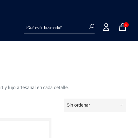
Entregas a todo el país en hasta 72hs hábiles
Buscar
0
 y lujo artesanal en cada detalle.