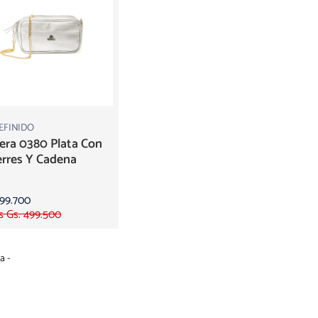
EFINIDO
era 0380 Plata Con
erres Y Cadena
299.700
s Gs. 499.500
a -