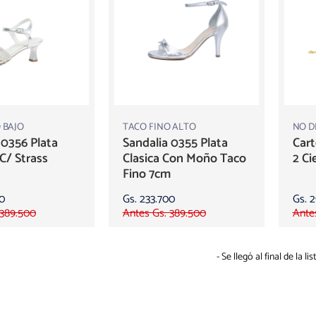
 BAJO
TACO FINO ALTO
NO D
 0356 Plata
Sandalia 0355 Plata
Cart
C/ Strass
Clasica Con Moño Taco
2 Ci
Fino 7cm
00
Gs. 233.700
Gs. 
 389.500
Antes Gs. 389.500
Ante
- Se llegó al final de la list