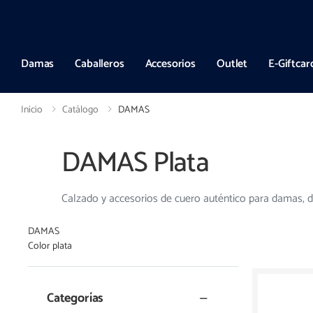
Entregas a todo el país en hasta 72hs hábiles
Damas
Caballeros
Accesorios
Outlet
E-Giftcar
Inicio
Catálogo
DAMAS
DAMAS Plata
Calzado y accesorios de cuero auténtico para damas, d
DAMAS
Color plata
Categorías