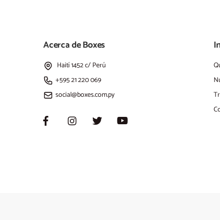
Acerca de Boxes
I
Haití 1452 c/ Perú
Q
+595 21 220 069
Nu
social@boxes.com.py
Tr
Co